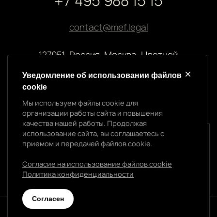
+7 495 988 15 15
contact@mef.legal
127051, Россия, Москва, Цветной
бульвар, 2
Уведомление об использовании файлов
cookie
Реквизиты компании
Мы используем файлы cookie для
ООО “МЭФ ЛИГАЛ”
организации работы сайта и повышения
ИНН 7704874992
качества нашей работы. Продолжая
ОГРН 5147746145718
использование сайта, вы соглашаетесь с
Уведомление об использовании cookie
приемом и передачей файлов cookie.
Мы используем файлы cookie для организации
работы сайта и повышения качества нашей работы.
Согласие на использование файлов cookie
Продолжая использование сайта, вы
Политика конфиденциальности
Политика конфиденциальности
соглашаетесь с приемом и передачей файлов
cookie.
Cогласен
Согласен
© 2026 МЭФ