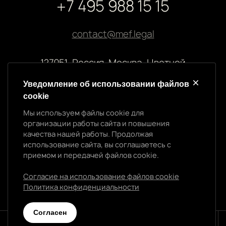
+7 495 988 15 15
contact@mef.legal
127051, Россия, Москва, Цветной
бульвар, 2
Уведомление об использовании файлов
cookie
Реквизиты компании
Мы используем файлы cookie для
ООО “МЭФ ЛИГАЛ”
организации работы сайта и повышения
ИНН 7704874992
качества нашей работы. Продолжая
ОГРН 5147746145718
использование сайта, вы соглашаетесь с
Уведомление об использовании cookie
приемом и передачей файлов cookie.
Мы используем файлы cookie для организации
работы сайта и повышения качества нашей работы.
Согласие на использование файлов cookie
Продолжая использование сайта, вы
Политика конфиденциальности
Политика конфиденциальности
соглашаетесь с приемом и передачей файлов
cookie.
Cогласен