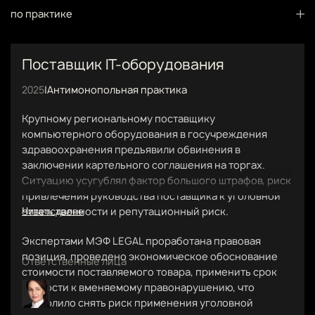
по практике
Поставщик IT-оборудования
2025
|
Антимонопольная практика
Крупному региональному поставщику
компьютерного оборудования в госучреждения
здравоохранения предъявили обвинения в
заключении картельного соглашения на торгах.
Ситуацию усугублял фактор большого штрафов, риск
привлечения руководства поставщика к уголовной
ответственности и репутационный риск.
Читать далее
Экспертами МЭФ LEGAL проработана правовая
позиция, проведено экономическое обоснование
Ответственные лица
стоимости поставляемого товара, применить срок
давности к вменяемому правонарушению, что
позволило снять риск применения уголовной