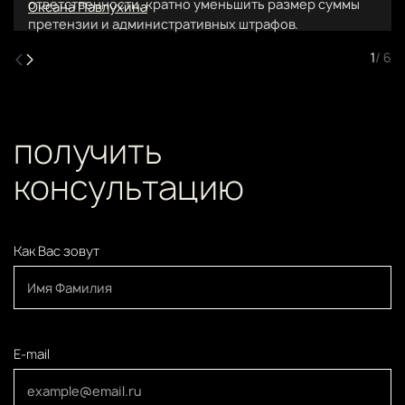
ответственности, кратно уменьшить размер суммы
Оксана Павлухина
претензии и административных штрафов.
1
/ 6
получить
консультацию
Как Вас зовут
E-mail