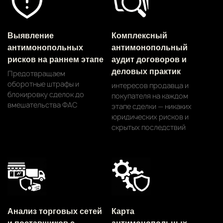
Выявление
Комплексный
антимонопольных
антимонопольный
рисков на раннем этапе
аудит договоров и
деловых практик
Предотвращаем
оборотные штрафы и
интересов продавца и
блокировку сделок до
покупателя на каждом
вмешательства ФАС
этапе сделки — никаких
юридических рисков и
скрытых последствий
Анализ торговых сетей
Карта