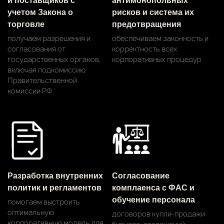
и поставщиков с
антимонопольных
учетом Закона о
рисков и система их
торговле
предотвращения
получаем разрешения и
обеспечиваем законность и
согласования от
корректность всех
государственных органов,
корпоративных процедур
включая подкомиссию
Правительственной
комиссии РФ
Разработка внутренних
Согласование
политик и регламентов
комплаенса с ФАС и
обучение персонала
помогаем выстроить
оптимальную
договоров купли-продажи
корпоративную модель для