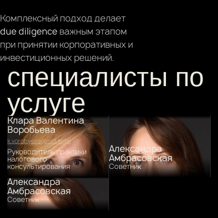
Комплексный подход делает
due diligence
важным этапом
при принятии корпоративных и
инвестиционных решений.
специалисты по
услуге
Клара Валентина
Воробьева
k.vorobyeva@mef.legal
Александра
Руководитель практики
Амбрасовская
налогового
консультирования
Советниĸ
Александра
Амбрасовская
Советниĸ