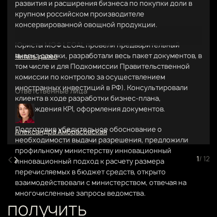
развития и расширения бизнеса по покупки доли в
крупном российском производителе
консервированной овощной продукции.
Юристы МЭФ LEGAL провели предварительный
анализ сделки, разработали весь пакет документов, в
Читать далее
том числе и для Подкомиссии Правительственной
комиссии по контролю за осуществлением
иностранных инвестиций в РФ). Консультировали
Ответственные лица
клиента в ходе разработки бизнес-плана,
утверждения KPI, оформления документов.
Подготовив убедительное обоснование о
Александра Амбрасовская
необходимости выдачи разрешения, предложили
профильному министерству инновационный
1
/ 12
инновационный подход к расчету размера
перечисляемых в бюджет средств, открыто
взаимодействовали с министерством, отвечая на
многочисленные запросы ведомства.
получить