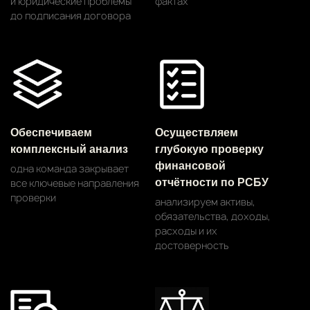
и юридические проблемы
фактах
до подписания договора
Обеспечиваем
Осуществляем
комплексный анализ
глубокую проверку
финансовой
одна команда закрывает
все ключевые направления
отчётности по РСБУ
проверки
анализируем активы,
обязательства, доходы,
расходы и их
достоверность