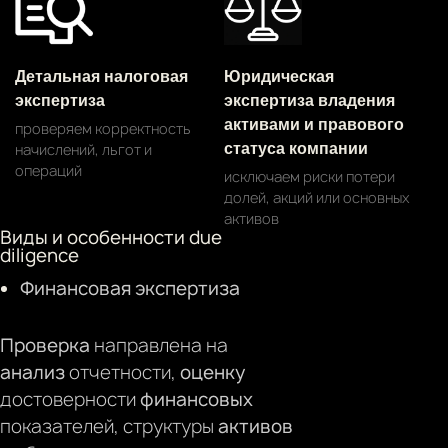
Детальная налоговая
Юридическая
экспертиза
экспертиза владения
активами и правового
проверяем корректность
начислений, льгот и
статуса компании
операций
исключаем риски потери
долей, акций или основных
активов
Виды и особенности due
diligence
Финансовая экспертиза
Проверка
направлена на
анализ
отчетности,
оценку
достоверности
финансовых
показателей, структуры
активов