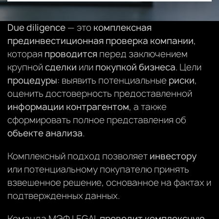
Due diligence
— это
комплексная
прединвестиционная проверка
компании
,
которая
проводится
перед заключением
крупной
сделки
или
покупкой
бизнеса
. Цели
процедуры
: выявить потенциальные
риски
,
оценить достоверность предоставленной
информации контрагентом
, а также
сформировать полное представления об
объекте анализа
.
Комплексный подход позволяет
инвестору
или потенциальному покупателю принять
взвешенное решение, основанное на фактах и
подтвержденных данных.
Команда МЭФ LEGAL
проводит комплексную